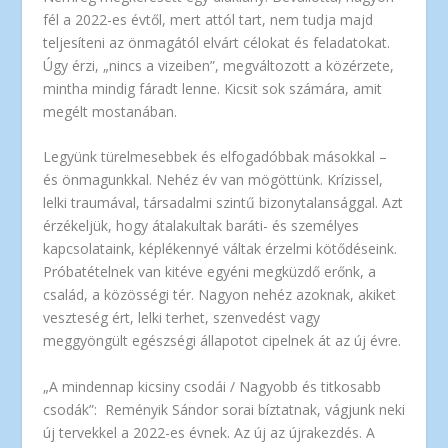
fél a 2022-es évtől, mert attól tart, nem tudja majd
teljesíteni az önmagától elvárt célokat és feladatokat.
Úgy érzi, „nincs a vizeiben”, megváltozott a közérzete,
mintha mindig fáradt lenne. Kicsit sok számára, amit
megélt mostanában.
Legyünk türelmesebbek és elfogadóbbak másokkal –
és önmagunkkal. Nehéz év van mögöttünk. Krízissel,
lelki traumával, társadalmi szintű bizonytalansággal. Azt
érzékeljük, hogy átalakultak baráti- és személyes
kapcsolataink, képlékennyé váltak érzelmi kötődéseink.
Próbatételnek van kitéve egyéni megküzdő erőnk, a
család, a közösségi tér. Nagyon nehéz azoknak, akiket
veszteség ért, lelki terhet, szenvedést vagy
meggyöngült egészségi állapotot cipelnek át az új évre.
„A mindennap kicsiny csodái / Nagyobb és titkosabb
csodák”: Reményik Sándor sorai bíztatnak, vágjunk neki
új tervekkel a 2022-es évnek. Az új az újrakezdés. A