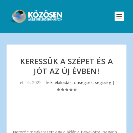
KERESSÜK A SZÉPET ÉS A
JÓT AZ ÚJ ÉVBEN!
febr 6, 2022
|
lelki elakadás
,
önsegítés
,
segítség
|
Nemrég megkeresett egy diáklány. Bevallotta, nagyon