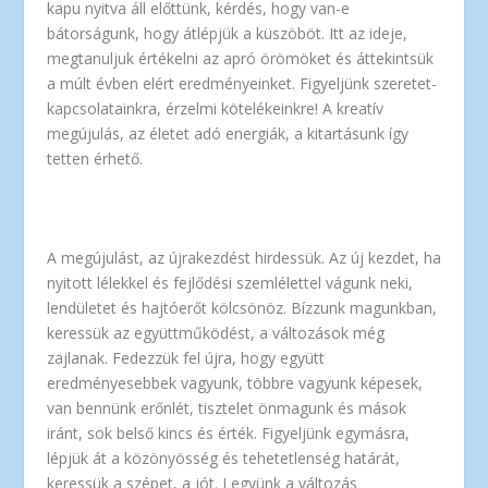
kapu nyitva áll előttünk, kérdés, hogy van-e
bátorságunk, hogy átlépjük a küszöböt. Itt az ideje,
megtanuljuk értékelni az apró örömöket és áttekintsük
a múlt évben elért eredményeinket. Figyeljünk szeretet-
kapcsolatainkra, érzelmi kötelékeinkre! A kreatív
megújulás, az életet adó energiák, a kitartásunk így
tetten érhető.
A megújulást, az újrakezdést hirdessük. Az új kezdet, ha
nyitott lélekkel és fejlődési szemlélettel vágunk neki,
lendületet és hajtóerőt kölcsönöz. Bízzunk magunkban,
keressük az együttműködést, a változások még
zajlanak. Fedezzük fel újra, hogy együtt
eredményesebbek vagyunk, többre vagyunk képesek,
van bennünk erőnlét, tisztelet önmagunk és mások
iránt, sok belső kincs és érték. Figyeljünk egymásra,
lépjük át a közönyösség és tehetetlenség határát,
keressük a szépet, a jót. Legyünk a változás