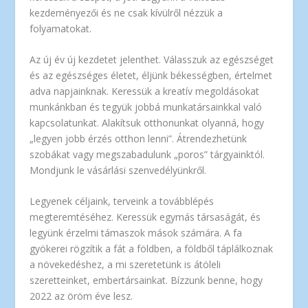
kezdeményezői és ne csak kívülről nézzük a
folyamatokat.
Az új év új kezdetet jelenthet. Válasszuk az egészséget
és az egészséges életet, éljünk békességben, értelmet
adva napjainknak. Keressük a kreatív megoldásokat
munkánkban és tegyük jobbá munkatársainkkal való
kapcsolatunkat. Alakítsuk otthonunkat olyanná, hogy
„legyen jobb érzés otthon lenni”. Átrendezhetünk
szobákat vagy megszabadulunk „poros” tárgyainktól.
Mondjunk le vásárlási szenvedélyünkről.
Legyenek céljaink, terveink a továbblépés
megteremtéséhez. Keressük egymás társaságát, és
legyünk érzelmi támaszok mások számára. A fa
gyökerei rögzítik a fát a földben, a földből táplálkoznak
a növekedéshez, a mi szeretetünk is átöleli
szeretteinket, embertársainkat. Bízzunk benne, hogy
2022 az öröm éve lesz.