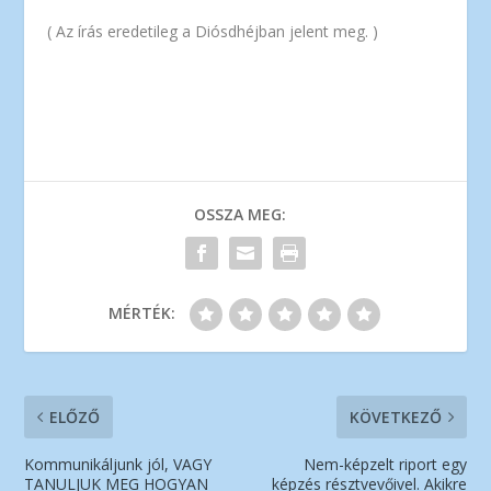
( Az írás eredetileg a Diósdhéjban jelent meg. )
OSSZA MEG:
MÉRTÉK:
ELŐZŐ
KÖVETKEZŐ
Kommunikáljunk jól, VAGY
Nem-képzelt riport egy
TANULJUK MEG HOGYAN
képzés résztvevőivel. Akikre