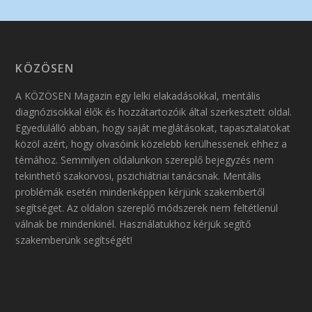
KÖZÖSEN
A KÖZÖSEN Magazin egy lelki elakadásokkal, mentális
diagnózisokkal élők és hozzátartozóik által szerkesztett oldal.
Egyedülálló abban, hogy saját meglátásokat, tapasztalatokat
közöl azért, hogy olvasóink közelebb kerülhessenek ehhez a
témához. Semmilyen oldalunkon szereplő bejegyzés nem
tekinthető szakorvosi, pszichiátriai tanácsnak. Mentális
problémák esetén mindenképpen kérjünk szakembertől
segítséget. Az oldalon szereplő módszerek nem feltétlenül
válnak be mindenkinél. Használatukhoz kérjük segítő
szakemberünk segítségét!