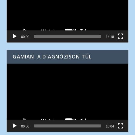
00:00
14:18
GAMIAN: A DIAGNÓZISON TÚL
Videólejátszó
00:00
18:04